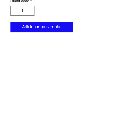
Quantidade
*
Adicionar ao carrinho
Obra que faz parte da série " 
MUNDOS A PARTIR DO AZUL 
ÍNDIGO", integrando a exposição 
que possui o mesmo nome, 
realizada no Centro Cultural Teatro 
Carlos Gomes, em Bragança 
Paulista, de 25/05 a 24/06/2023.